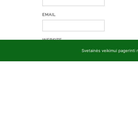
EMAIL
WEBSITE
Svetainės veikimui pagerinti