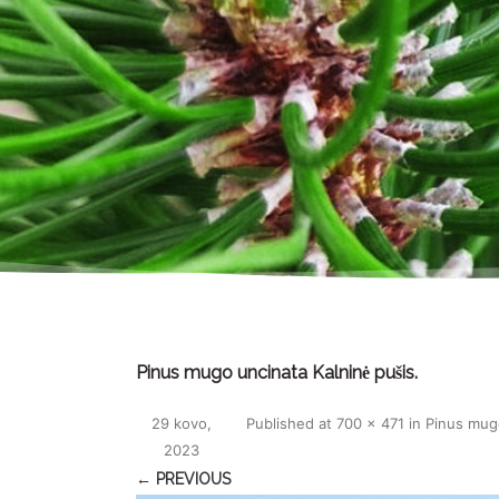
Pinus mugo uncinata Kalninė pušis.
29 kovo,
Published
at
700 × 471
in
Pinus mugo
2023
← PREVIOUS