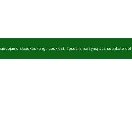
 naudojame slapukus (angl. cookies). Tęsdami naršymą Jūs sutinkate dėl
UAB “Baltic plants”
Ka
kodas 304081472
Spy
Kairiūkščiai 53289 Kauno r. sav.
So
Email.:
info@balticplants.lt
De
Tel.: +37062277654;