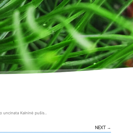
 uncinata Kalninė pušis.
.
NEXT →