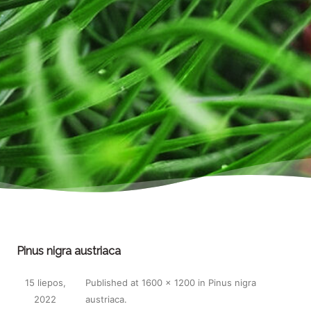
Pinus nigra austriaca
15 liepos,
Published
at
1600 × 1200
in
Pinus nigra
2022
austriaca
.