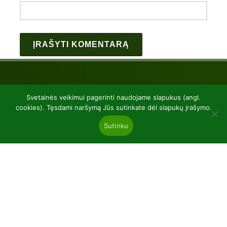
Svetainės veikimui pagerinti naudojame slapukus (angl.
cookies). Tęsdami naršymą Jūs sutinkate dėl slapukų įrašymo.
Sutinku
UAB “Baltic plants”
kodas 304081472
Kairiūkščiai 53289 Kauno r. sav.
Email.:
info@balticplants.lt
Tel.: +37062277654;