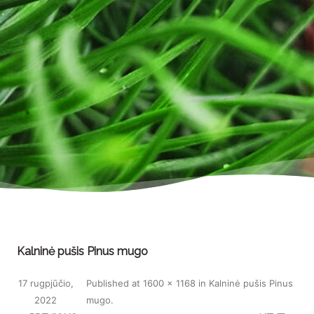
Kalninė pušis Pinus mugo
17 rugpjūčio,
Published
at
1600 × 1168
in
Kalninė pušis Pinus
2022
mugo
.