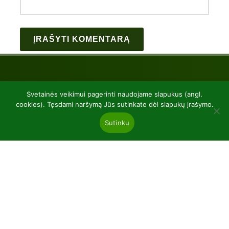
Svetainės veikimui pagerinti naudojame slapukus (angl.
cookies). Tęsdami naršymą Jūs sutinkate dėl slapukų įrašymo.
Sutinku
UAB “Baltic plants”
kodas 304081472
Kairiūkščiai 53289 Kauno r. sav.
Email.:
info@balticplants.lt
Tel.: +37062277654;