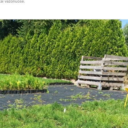
kai vazonuose
.