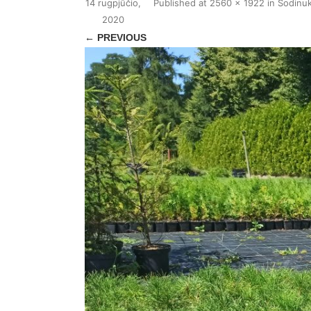
14 rugpjūčio,
Published
at
2560 × 1922
in
Sodinu
2020
← PREVIOUS