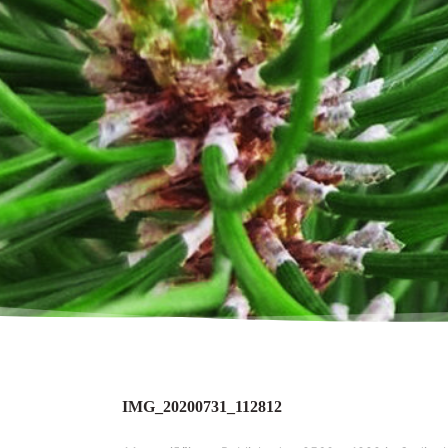
IMG_20200731_112812