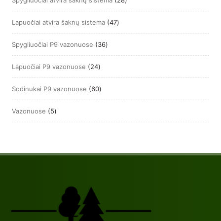
produktai
47
Lapuočiai atvira šaknų sistema
47
produktai
36
Spygliuočiai P9 vazonuose
36
produktai
24
Lapuočiai P9 vazonuose
24
produktai
60
Sodinukai P9 vazonuose
60
produktų
5
Vazonuose
5
produktai