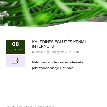
KALĖDINĖS EGLUTĖS KĖNIAI
08
INTERNETU
08, 2023
Admin
/
8 rugpjūčio, 2023
/
Kalėdinės eglutės kėniai internetu
pristatymas visoje Lietuvoje.
28
Spygliuočiai atvira šaknų sistema
28