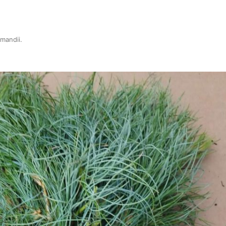
rmandii
.