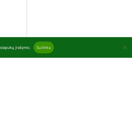
 slapukų įrašymo.
Sutinku