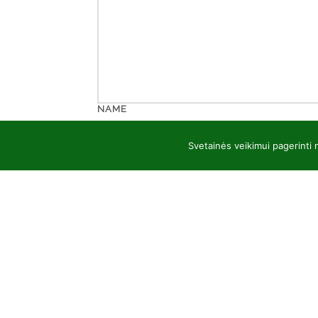
NAME
Svetainės veikimui pagerinti
EMAIL
WEBSITE