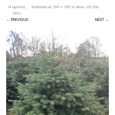
14 lapkričio,
Published
at
1341 × 1767
in
Kėnis 175-200
.
2022
← PREVIOUS
NEXT →