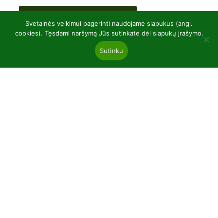
Svetainės veikimui pagerinti naudojame slapukus (angl.
cookies). Tęsdami naršymą Jūs sutinkate dėl slapukų įrašymo.
Sutinku
UAB “Baltic plants”
kodas 304081472
Kairiūkščiai 53289 Kauno r. sav.
Email.:
info@balticplants.lt
Tel.: +37062277654;
Kainos