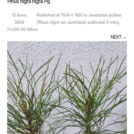
Pinus nigra nigra P9
12 kovo,
Published
at
1104 × 1601
in
Juodosios pušies
2024
(Pinus nigra var. austriaca) sodinukai 3 metų
(1+2P) 20-30cm
.
NEXT →