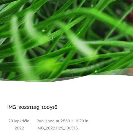
IMG_20221129_100516
29 lapkričio,
Published
at
2560 × 1920
in
2022
IMG_20221129_100516
.