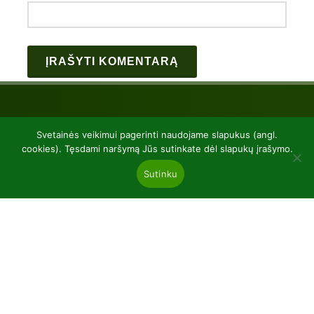
Svetainės veikimui pagerinti naudojame slapukus (angl.
cookies). Tęsdami naršymą Jūs sutinkate dėl slapukų įrašymo.
Sutinku
UAB “Baltic plants”
kodas 304081472
Kairiūkščiai 53289 Kauno r. sav.
Email.:
info@balticplants.lt
Tel.: +37062277654;