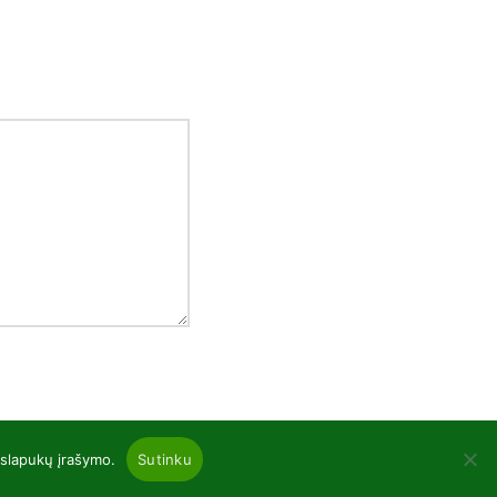
 slapukų įrašymo.
Sutinku