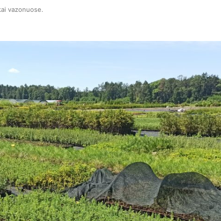
kai vazonuose
.