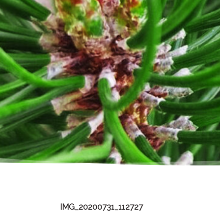
IMG_20200731_112727