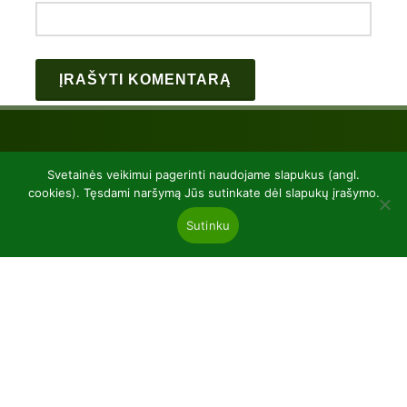
Svetainės veikimui pagerinti naudojame slapukus (angl.
cookies). Tęsdami naršymą Jūs sutinkate dėl slapukų įrašymo.
Sutinku
UAB “Baltic plants”
kodas 304081472
Kairiūkščiai 53289 Kauno r. sav.
Email.:
info@balticplants.lt
Tel.: +37062277654;