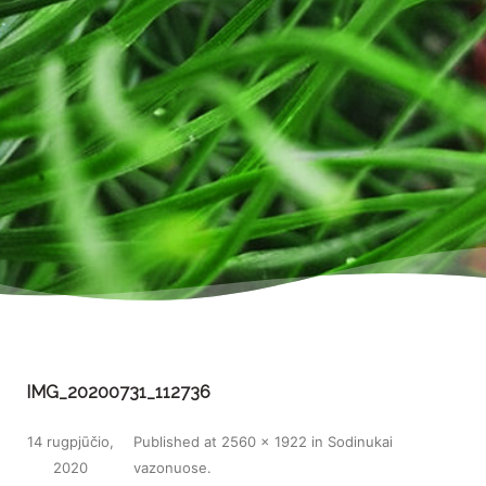
IMG_20200731_112736
14 rugpjūčio,
Published
at
2560 × 1922
in
Sodinukai
2020
vazonuose
.